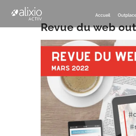
Accueil
Outplac
Revue du web out