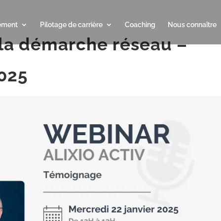
ement
Pilotage de carrière
Coaching
Nous connaître
la démarche réseau –
025