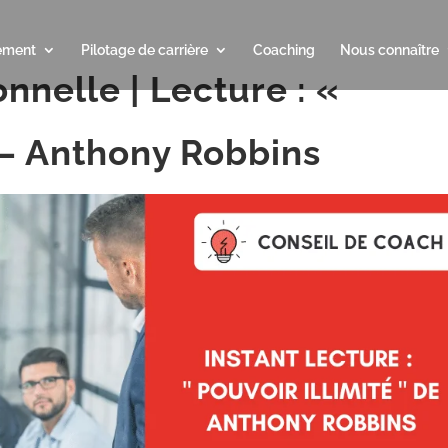
ement
Pilotage de carrière
Coaching
Nous connaître
nnelle | Lecture : «
» – Anthony Robbins