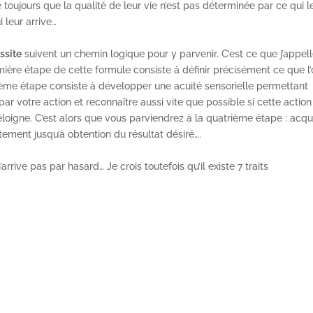
toujours que la qualité de leur vie n’est pas déterminée par ce qui l
i leur arrive…
ssite
suivent un chemin logique pour y parvenir. C’est ce que j’appell
ière étape de cette formule consiste à définir précisément ce que l
sième étape consiste à développer une acuité sensorielle permettant
 par votre action et reconnaître aussi vite que possible si cette action
loigne. C’est alors que vous parviendrez à la quatrième étape : acqu
ement jusqu’à obtention du résultat désiré….
arrive pas par hasard… Je crois toutefois qu’il existe 7 traits