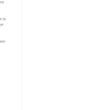
eur
e la
’on
érir