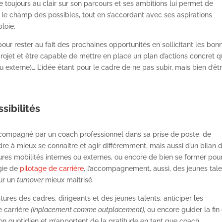
 toujours au clair sur son parcours et ses ambitions lui permet de
gir le champ des possibles, tout en s’accordant avec ses aspirations
ploie.
our rester au fait des prochaines opportunités en sollicitant les bon
jet et être capable de mettre en place un plan d’actions concret qu
ou externe)… L’idée étant pour le cadre de ne pas subir, mais bien d’êt
ssibilités
e accompagné par un coach professionnel dans sa prise de poste, de
dre à mieux se connaitre et agir différemment, mais aussi d’un bilan 
ures mobilités internes ou externes, ou encore de bien se former pou
égie de
pilotage de carrière
, l’accompagnement, aussi, des jeunes tale
our un
turnover
mieux maitrisé.
stures des cadres, dirigeants et des jeunes talents, anticiper les
 carrière
(inplacement comme outplacement),
ou encore guider la fin
mon quotidien et m’apportent de la gratitude en tant que coach