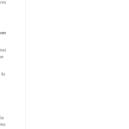
dres
r
t
yen
’est
ue
ils
 la
vies