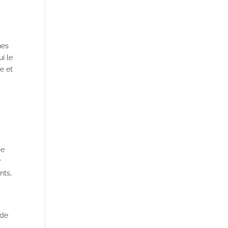
nes
i le
re et
de
r
nts,
 de