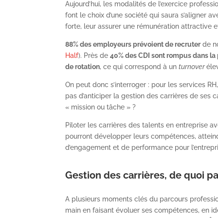
Aujourd’hui, les modalités de l’exercice professio
font le choix d’une société qui saura s’aligner a
forte, leur assurer une rémunération attractive 
88% des employeurs prévoient de recruter
de no
Half
). Près de
40% des CDI sont rompus dans la
de rotation
, ce qui correspond à un
turnover
éle
On peut donc s’interroger : pour les services RH, 
pas d’anticiper la gestion des carrières de ses 
« mission ou tâche » ?
Piloter les carrières des talents en entreprise a
pourront développer leurs compétences, atteindre
d’engagement et de performance pour l’entrepri
Gestion des carrières, de quoi pa
A plusieurs moments clés du parcours professio
main en faisant évoluer ses compétences, en ident