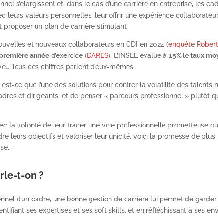
nnel s’élargissent et, dans le cas d’une carrière en entreprise, les ca
vec leurs valeurs personnelles, leur offrir une expérience collaborateu
et proposer un plan de carrière stimulant.
uvelles et nouveaux collaborateurs en CDI en 2024 (
enquête Rober
 première année
d’exercice (
DARES
). L’INSEE évalue à
15% le taux mo
vé… Tous ces chiffres parlent d’eux-mêmes.
est-ce que l’une des solutions pour contrer la volatilité des talents n
cadres et dirigeants, et de penser « parcours professionnel » plutôt q
vec la volonté de leur tracer une voie professionnelle prometteuse où 
 leurs objectifs et valoriser leur unicité, voici la promesse de plus
se.
rle-t-on ?
nnel d’un cadre, une bonne gestion de carrière lui permet de garder
ifiant ses expertises et ses soft skills, et en réfléchissant à ses en